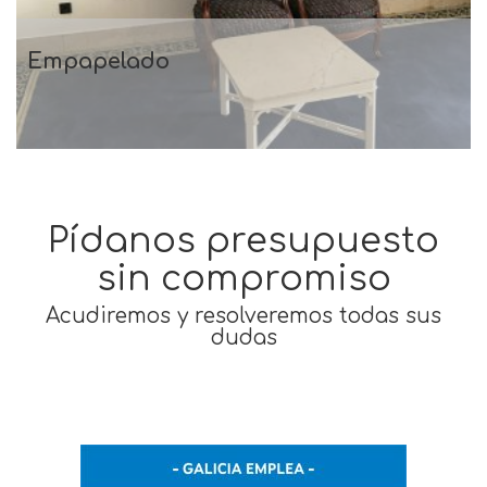
Empapelado
Empapelado
Pídanos presupuesto
sin compromiso
Acudiremos y resolveremos todas sus
dudas